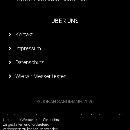
ÜBER UNS
Kontakt
Impressum
Datenschutz
Wie wir Messer testen
© JONAH SANDMANN 2020
Als Amazon-Partner verdienen wir an qualifizierten Verkäufen. Alle
Um unsere Webseite für Sie optimal
Affiliatelinks sind mit einem * oder einem Amazon Icon markiert.
zu gestalten und fortlaufend
Bildlinks die zu Amazon führen sind ebenfalls Affiliatelinks. Für
verbessern zu können, verwenden